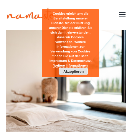
Cookies erleichtern die
Bereitstellung unserer
Dienste. Mit der Nutzung
unserer Dienste erklären Sie
sich damit einverstanden,
dass wir Cookies
verwenden. Weitere
Informationen zur
Verwendung von Cookies
finden Sie auf der Seite
Impressum & Datenschutz.
Weitere Informationen
Akzeptieren