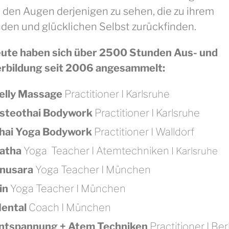
n den Augen derjenigen zu sehen, die zu ihrem
den und glücklichen Selbst zurückfinden.
eute haben sich über 2500 Stunden Aus- und
rbildung seit 2006 angesammelt:
elly Massage
Practitioner I Karlsruhe
steothai Bodywork
Practitioner I Karlsruhe
hai Yoga Bodywork
Practitioner I Walldorf
atha
Yoga Teacher I Atemtechniken
I Karlsruhe
nusara
Yoga Teacher I München
in
Yoga Teacher I München
ental
Coach I München
ntspannung + Atem Techniken
Practitioner I Ber