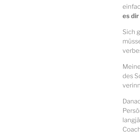
einfa
es dir
Sich 
müsse
verbe
Meine
des S
verinn
Danac
Persö
langj
Coach