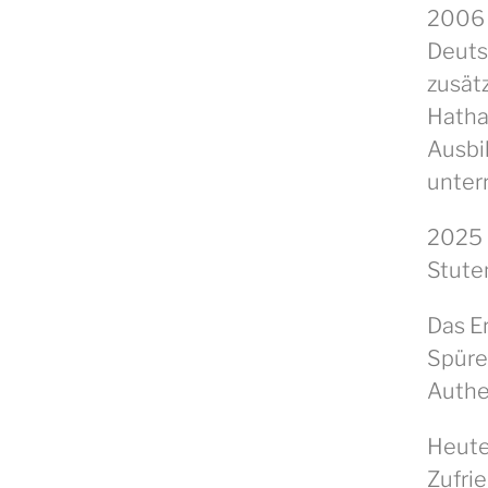
2006 
Deuts
zusät
Hatha
Ausbi
unterr
2025 
Stute
Das Er
Spür
Authe
Heute
Zufrie