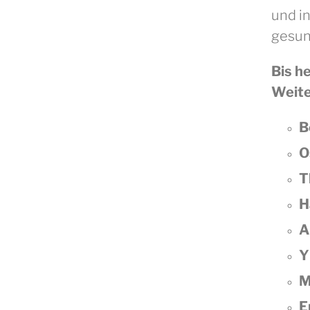
und i
gesun
Bis h
Weite
B
O
T
H
A
Y
M
E