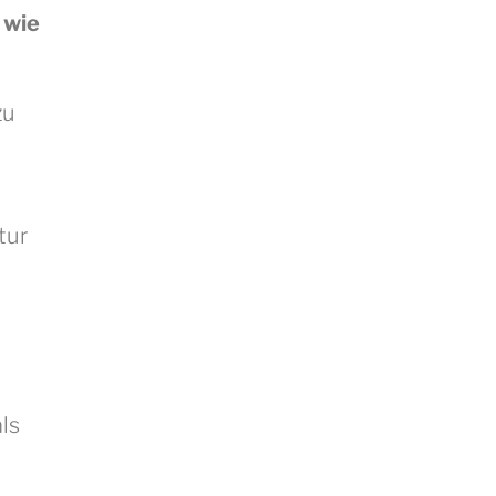
l wie
zu
tur
ls